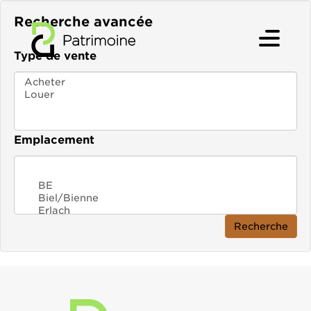
Aller
au
Recherche avancée
contenu
Type de vente
Emplacement